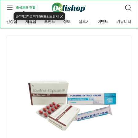
출석체크 현황
출석체크하고 최대 5천포인트 받기!
건강샵
제휴샵
포인트
정보
실후기
이벤트
커뮤니티