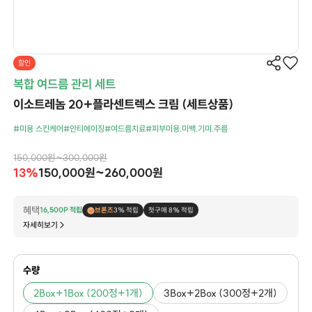
할인
복합 여드름 관리 세트
이소트레놈 20+플라센트렉스 크림 (세트상품)
#미용 스킨케어
#안티에이징
#여드름치료
#피부미용.미백.기미.주름
150,000원~300,000원
13%
150,000원~260,000원
혜택
16,500P 적립
브론즈
3% 적립
첫구매 8% 적립
자세히보기
수량
2Box+1Box (200정+1개)
3Box+2Box (300정+2개)