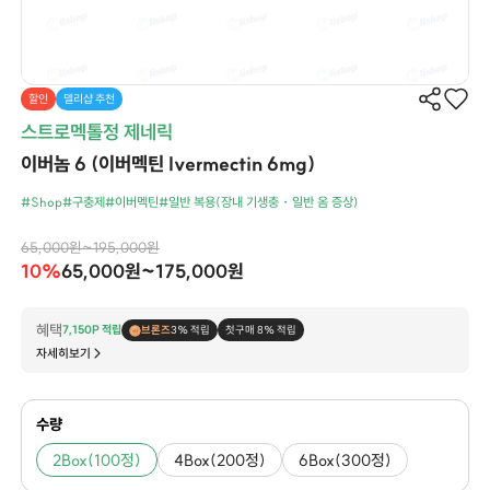
할인
델리샵 추천
스트로멕톨정 제네릭
이버놈 6 (이버멕틴 Ivermectin 6mg)
#Shop
#구충제
#이버멕틴
#일반 복용(장내 기생충・일반 옴 증상)
65,000원~195,000원
10%
65,000원~175,000원
혜택
7,150P 적립
브론즈
3% 적립
첫구매 8% 적립
자세히보기
수량
2Box(100정)
4Box(200정)
6Box(300정)