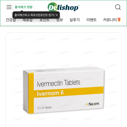
출석체크 현황
출석체크하고 최대 5천포인트 받기!
건강샵
제휴샵
포인트
정보
실후기
이벤트
커뮤니티