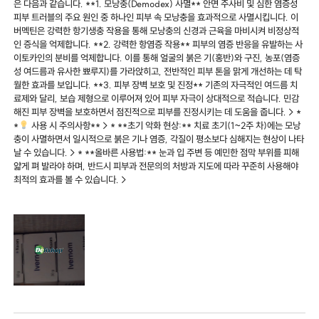
은 다음과 같습니다. **1. 모낭충(Demodex) 사멸** 안면 주사비 및 심한 염증성
피부 트러블의 주요 원인 중 하나인 피부 속 모낭충을 효과적으로 사멸시킵니다. 이
버멕틴은 강력한 항기생충 작용을 통해 모낭충의 신경과 근육을 마비시켜 비정상적
인 증식을 억제합니다. **2. 강력한 항염증 작용** 피부의 염증 반응을 유발하는 사
이토카인의 분비를 억제합니다. 이를 통해 얼굴의 붉은 기(홍반)와 구진, 농포(염증
성 여드름과 유사한 뾰루지)를 가라앉히고, 전반적인 피부 톤을 맑게 개선하는 데 탁
월한 효과를 보입니다. **3. 피부 장벽 보호 및 진정** 기존의 자극적인 여드름 치
료제와 달리, 보습 제형으로 이루어져 있어 피부 자극이 상대적으로 적습니다. 민감
해진 피부 장벽을 보호하면서 점진적으로 피부를 진정시키는 데 도움을 줍니다. > *
*
사용 시 주의사항** > * **초기 악화 현상:** 치료 초기(1~2주 차)에는 모낭
충이 사멸하면서 일시적으로 붉은 기나 염증, 각질이 평소보다 심해지는 현상이 나타
날 수 있습니다. > * **올바른 사용법:** 눈과 입 주변 등 예민한 점막 부위를 피해
얇게 펴 발라야 하며, 반드시 피부과 전문의의 처방과 지도에 따라 꾸준히 사용해야
최적의 효과를 볼 수 있습니다. >