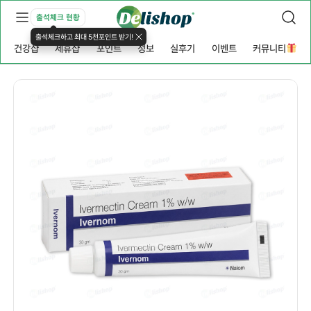
출석체크 현황
출석체크하고 최대 5천포인트 받기!
건강샵
제휴샵
포인트
정보
실후기
이벤트
커뮤니티