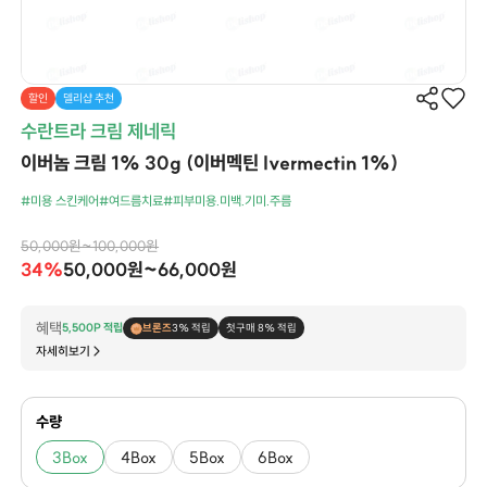
할인
델리샵 추천
수란트라 크림 제네릭
이버놈 크림 1% 30g (이버멕틴 Ivermectin 1%)
#미용 스킨케어
#여드름치료
#피부미용.미백.기미.주름
50,000원~100,000원
34%
50,000원~66,000원
혜택
5,500P 적립
브론즈
3% 적립
첫구매 8% 적립
자세히보기
수량
3Box
4Box
5Box
6Box