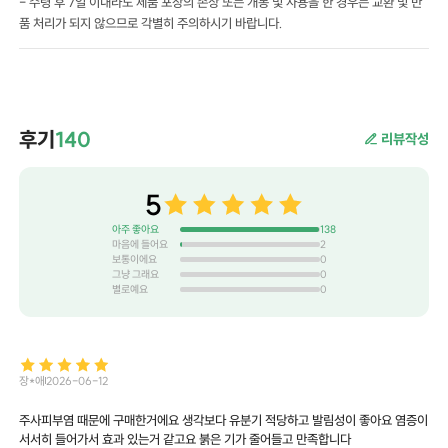
- 수령 후 7일 이내라도 제품 포장의 손상 또는 개봉 및 사용을 한 경우는 교환 및 반
품 처리가 되지 않으므로 각별히 주의하시기 바랍니다.
후기
140
리뷰작성
5
아주 좋아요
138
마음에 들어요
2
보통이에요
0
그냥 그래요
0
별로예요
0
장*애
2026-06-12
주사피부염 때문에 구매한거에요 생각보다 유분기 적당하고 발림성이 좋아요 염증이
서서히 들어가서 효과 있는거 같고요 붉은 기가 줄어들고 만족합니다