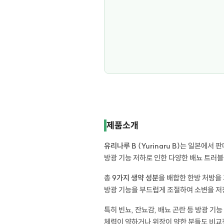
유리나루 B 60정 유리나루 B 60정 유리나루 B 60정
제품소개
유리나루 B (Yurinaru B)
는 일본에서 판
방광 기능 저하로 인한 다양한 배뇨 트러블
총
9가지 생약 성분
을 배합한 한방 처방을
방광 기능을 부드럽게 조절하여 소변을 저
특히 빈뇨, 잔뇨감, 배뇨 곤란 등 방광 기
체력이 약하거나 위장이 약한 분들도 비교