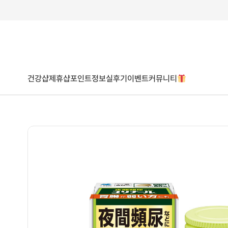
건강샵
제휴샵
포인트
정보
실후기
이벤트
커뮤니티