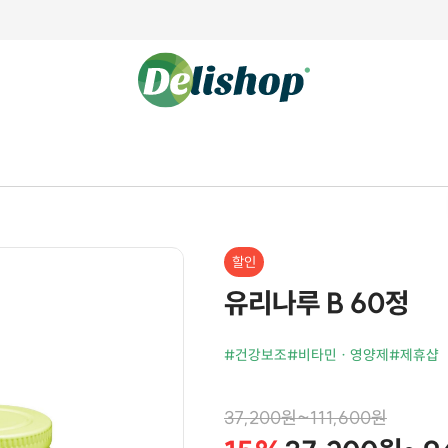
할인
유리나루 B 60정
#건강보조
#비타민 · 영양제
#제휴샵
37,200원~111,600원