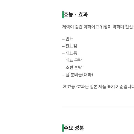
효능 · 효과
체력이 중간 이하이고 위장이 약하며 전신 무
– 빈뇨
– 잔뇨감
– 배뇨통
– 배뇨 곤란
– 소변 혼탁
– 질 분비물(대하)
※ 효능·효과는 일본 제품 표기 기준입니다
주요 성분