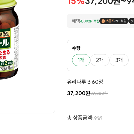
15%
37,200원~9
혜택
4,092P 적립
브론즈
3% 적립
첫
수량
1개
2개
3개
유리나루 B 60정
37,200원
37,200원
총 상품금액
(수량)