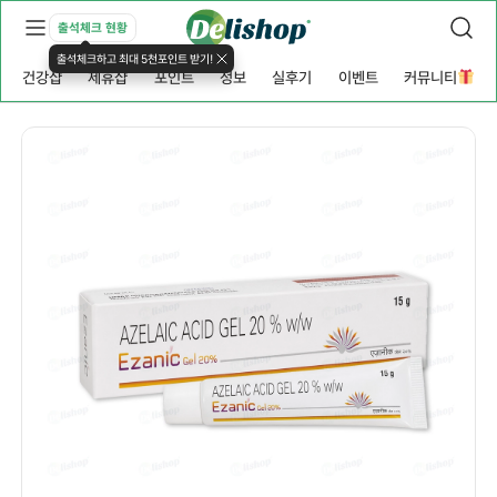
출석체크 현황
출석체크하고 최대 5천포인트 받기!
건강샵
제휴샵
포인트
정보
실후기
이벤트
커뮤니티