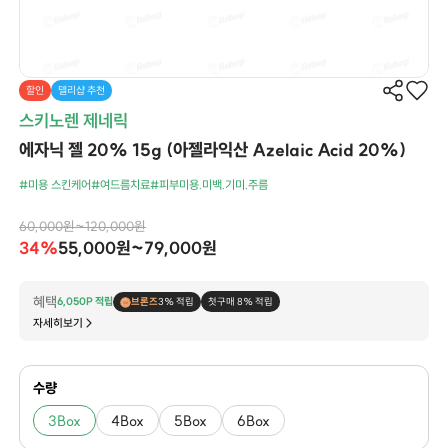
할인
델리샵 추천
스키노렌 제네릭
에자닉 젤 20% 15g (아젤라익산 Azelaic Acid 20%)
#미용 스킨케어
#여드름치료
#피부미용.미백.기미.주름
60,000원~120,000원
34%
55,000원~79,000원
혜택
6,050P 적립
브론즈
3% 적립
첫구매 8% 적립
자세히보기
수량
3Box
4Box
5Box
6Box