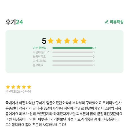
후기
24
리뷰작성
5
아주 좋아요
24
마음에 들어요
0
보통이에요
0
그냥 그래요
0
별로예요
0
문*영
2026-07-14
국내에서 아젤라익산 구하기 힘들어졌단소식에 부랴부랴 구매했어요 트레티노인사
용중인데 적응기가 끝나서(3달차시작중) 저녁에 격일로 번갈아가면서 소량씩 사용
중이에요 피부가 원래 까맸던지라 하얘졌다기보단 피부톤이 많이 균일해진것같아요
비싼 화장품이나 약물, 피부관리기기들보단 가성비 효과가좋은 홈케어화장품이라
고? 생각해요 좀더 꾸준히 사용해보려구요!