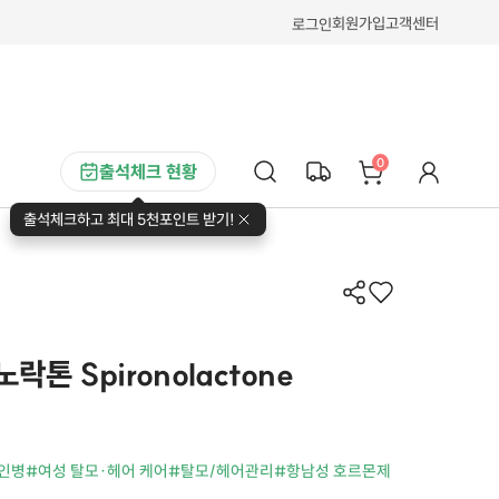
회원가입
고객센터
로그인
0
출석체크 현황
출석체크하고 최대 5천포인트 받기!
락톤 Spironolactone
인병
#여성 탈모·헤어 케어
#탈모/헤어관리
#항남성 호르몬제