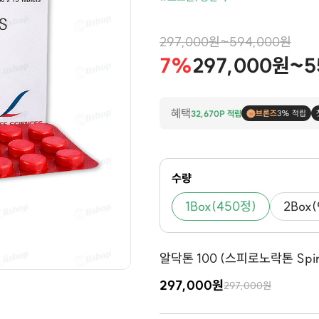
297,000원~594,000원
7%
297,000원~5
혜택
32,670P 적립
브론즈
3% 적립
수량
1Box(450정)
2Box
알닥톤 100 (스피로노락톤 Spiro
297,000원
297,000원