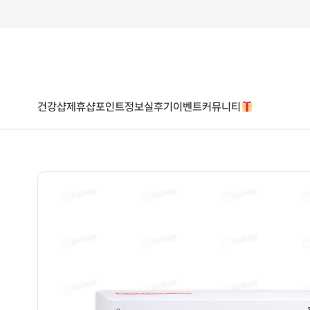
건강샵
제휴샵
포인트
정보
실후기
이벤트
커뮤니티