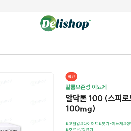
할인
칼륨보존성 이뇨제
알닥톤 100 (스피로노
100mg)
#고혈압
#다이어트
#붓기-이뇨제
#성
#호르몬/갱년기