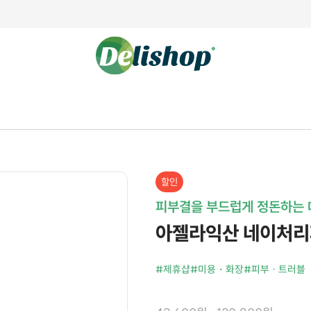
할인
피부결을 부드럽게 정돈하는 
아젤라익산 네이처리퍼
#제휴샵
#미용・화장
#피부 · 트러블