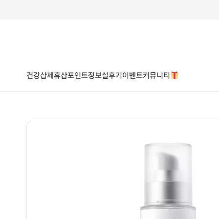
건강샵
제휴샵
포인트
정보
실후기
이벤트
커뮤니티