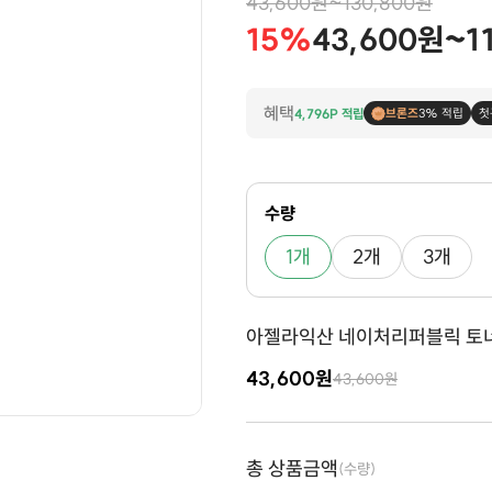
43,600원~130,800원
15%
43,600원~1
혜택
4,796P 적립
브론즈
3% 적립
첫
수량
1개
2개
3개
아젤라익산 네이처리퍼블릭 토너 
43,600원
43,600원
총 상품금액
(수량)