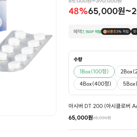
65,000원~390,000원
48%
65,000원~2
혜택
7,150P 적립
브론즈
3% 적립
첫
수량
1Box(100정)
2Box(
4Box(400정)
5Box
아시버 DT 200 (아시클로버 Acyc
65,000원
65,000원