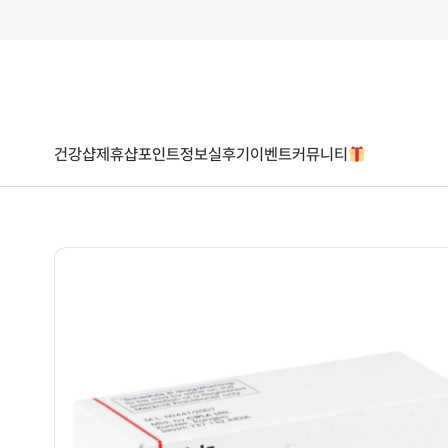
건강샵
제휴샵
포인트
정보
실후기
이벤트
커뮤니티