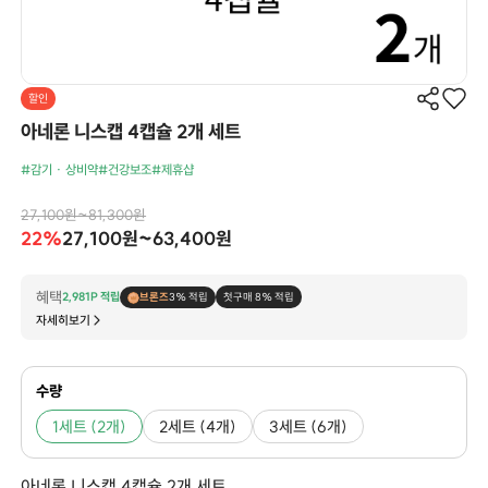
할인
아네론 니스캡 4캡슐 2개 세트
#감기 · 상비약
#건강보조
#제휴샵
27,100원~81,300원
22%
27,100원~63,400원
혜택
2,981P 적립
브론즈
3% 적립
첫구매 8% 적립
자세히보기
수량
1세트 (2개)
2세트 (4개)
3세트 (6개)
아네론 니스캡 4캡슐 2개 세트