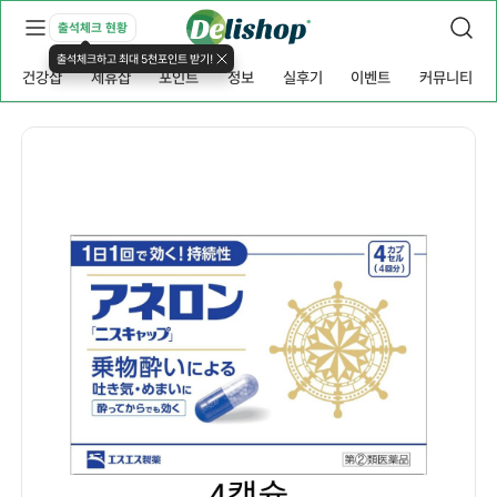
출석체크 현황
출석체크하고 최대 5천포인트 받기!
건강샵
제휴샵
포인트
정보
실후기
이벤트
커뮤니티