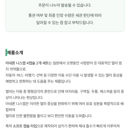
주문이 나누어 발송될 수 있습니다.
통관 여부 및 최종 인정 수량은 세관 판단에 따라
달라질 수 있는 점 참고 부탁드립니다.
아네론 니스캡 4캡슐 2개 세트 아네론 니스캡 4캡슐 2개 세트 아네론 니스캡 4캡슸 2개 세트
제품소개
아네론 니스캡 4캡슐 2개 세트
는 일본에서 오랫동안 사랑받아 온 대표적인 멀미 방
지 의약품으로,
자동차·버스·비행기·선박 등 다양한 이동 수단 이용 시 발생할 수 있는 멀미 증상을
예방하고 완화하는 데 도움을 주는 제품입니다.
멀미는 이동 중 평형감각의 혼란으로 인해 어지러움, 구역질, 두통, 메스꺼움 등의 증
상이 나타나는 현상입니다.
아네론 니스캡은 이러한 멀미 증상을 완화하기 위해 여러 유효 성분을 복합적으로 배
합하여
멀미로 인한 불편함을 줄이고 보다 편안한 이동을 도와줍니다.
특히
소프트 캡슐 타입
으로 제작되어 삼키기 편하며 체내 흡수가 빠르게 이루어져