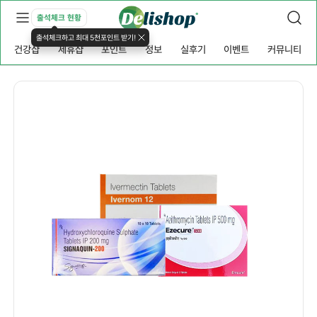
출석체크 현황
출석체크하고 최대 5천포인트 받기!
건강샵
제휴샵
포인트
정보
실후기
이벤트
커뮤니티