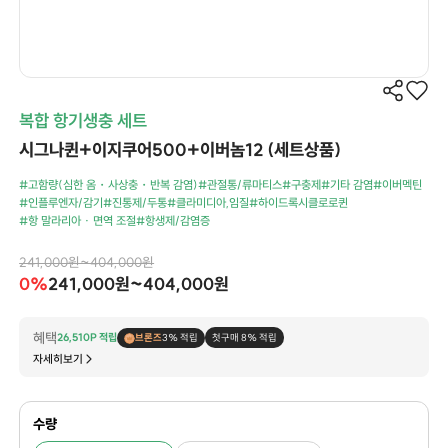
복합 항기생충 세트
시그나퀸+이지쿠어500+이버놈12 (세트상품)
#고함량(심한 옴・사상충・반복 감염)
#관절통/류마티스
#구충제
#기타 감염
#이버멕틴
#인플루엔자/감기
#진통제/두통
#클라미디아,임질
#하이드록시클로로퀸
#항 말라리아 · 면역 조절
#항생제/감염증
241,000원~404,000원
0%
241,000원~404,000원
혜택
26,510P 적립
브론즈
3% 적립
첫구매 8% 적립
자세히보기
수량