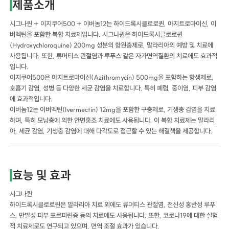
제품소개
시그나퀸 + 이지쿠어500 + 이버놈12는 하이드록시클로로퀸, 아지트로마이신, 이
버멕틴을 포함한 복합 치료제입니다. 시그나퀸은 하이드록시클로로퀸
(Hydroxychloroquine) 200mg 성분의 항원충제로, 말라리아의 예방 및 치료에
사용됩니다. 또한, 류머티스 관절염과 루푸스 같은 자가면역질환의 치료에도 효과적
입니다.
이지쿠어500은 아지트로마이신(Azithromycin) 500mg을 포함하는 항생제로,
호흡기 감염, 성병 등 다양한 세균 감염을 치료합니다. 특히 폐렴, 중이염, 피부 감염
에 효과적입니다.
이버놈12는 이버멕틴(Ivermectin) 12mg을 포함한 구충제로, 기생충 감염을 치료
하며, 특히 모낭충에 의한 안면홍조 치료에도 사용됩니다. 이 복합 치료제는 말라리
아, 세균 감염, 기생충 감염에 대해 다각도로 접근할 수 있는 해결책을 제공합니다.
효능 및 효과
시그나퀸
하이드록시클로로퀸은 말라리아 치료 외에도 류머티스 관절염, 전신성 홍반성 루푸
스, 만발성 피부 포르피린증 등의 치료에도 사용됩니다. 또한, 코로나19에 대한 실험
적 치료제로도 연구되고 있으며, 면역 조절 효과가 있습니다.