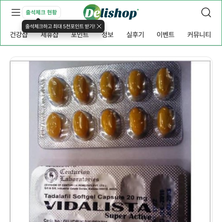
출석체크 현황
출석체크하고 최대 5천포인트 받기!
건강샵
제휴샵
포인트
정보
실후기
이벤트
커뮤니티