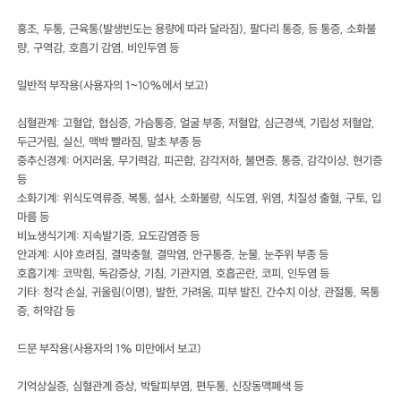
홍조, 두통, 근육통(발생빈도는 용량에 따라 달라짐), 팔다리 통증, 등 통증, 소화불
량, 구역감, 호흡기 감염, 비인두염 등
일반적 부작용(사용자의 1~10%에서 보고)
심혈관계: 고혈압, 협심증, 가슴통증, 얼굴 부종, 저혈압, 심근경색, 기립성 저혈압,
두근거림, 실신, 맥박 빨라짐, 말초 부종 등
중추신경계: 어지러움, 무기력감, 피곤함, 감각저하, 불면증, 통증, 감각이상, 현기증
등
소화기계: 위식도역류증, 복통, 설사, 소화불량, 식도염, 위염, 치질성 출혈, 구토, 입
마름 등
비뇨생식기계: 지속발기증, 요도감염증 등
안과계: 시야 흐려짐, 결막충혈, 결막염, 안구통증, 눈물, 눈주위 부종 등
호흡기계: 코막힘, 독감증상, 기침, 기관지염, 호흡곤란, 코피, 인두염 등
기타: 청각 손실, 귀울림(이명), 발한, 가려움, 피부 발진, 간수치 이상, 관절통, 목통
증, 허약감 등
드문 부작용(사용자의 1% 미만에서 보고)
기억상실증, 심혈관계 증상, 박탈피부염, 편두통, 신장동맥폐색 등