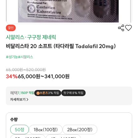
할인
시알리스·구구정 제네릭
비달리스타 20 소프트 (타다라필 Tadalafil 20mg)
#성기능
#시알리스
65,000원~520,000원
34%
65,000원~341,000원
혜택
7,150P 적립
브론즈
3% 적립
첫구매 8% 적립
자세히보기
수량
50정
1Box(100정)
2Box(200정)