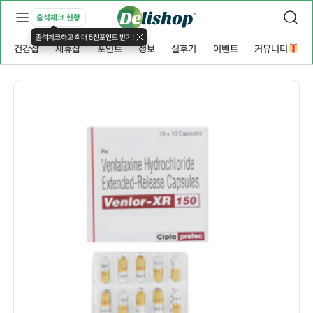
출석체크 현황
출석체크하고 최대 5천포인트 받기!
건강샵
제휴샵
포인트
정보
실후기
이벤트
커뮤니티