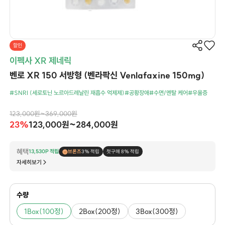
할인
이펙사 XR 제네릭
벤로 XR 150 서방형 (벤라팍신 Venlafaxine 150mg)
#SNRI (세로토닌 노르아드레날린 재흡수 억제제)
#공황장애
#수면/멘탈 케어
#우울증
123,000원~369,000원
23%
123,000원~284,000원
혜택
13,530P 적립
브론즈
3% 적립
첫구매 8% 적립
자세히보기
수량
1Box(100정)
2Box(200정)
3Box(300정)