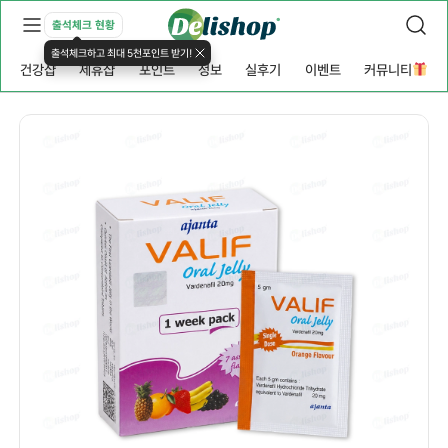
출석체크 현황
출석체크하고 최대 5천포인트 받기!
건강샵
제휴샵
포인트
정보
실후기
이벤트
커뮤니티