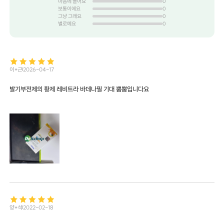
마음에 들어요
0
보통이에요
0
그냥 그래요
0
별로예요
0
이*근
2026-04-17
발기부전제의 황제 레비트라 바데나필 기대 뿜뿜입니다요
양*석
2022-02-18