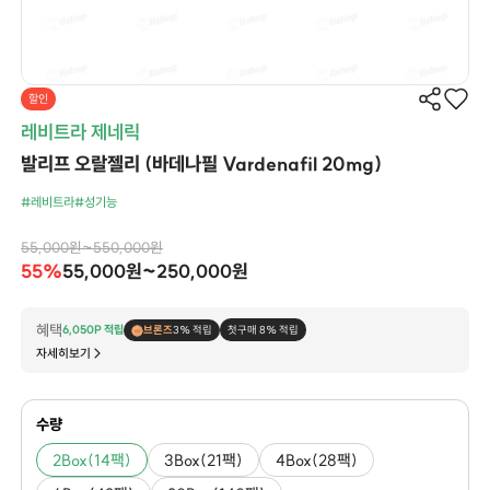
할인
레비트라 제네릭
발리프 오랄젤리 (바데나필 Vardenafil 20mg)
#레비트라
#성기능
55,000원~550,000원
55%
55,000원~250,000원
혜택
6,050P 적립
브론즈
3% 적립
첫구매 8% 적립
자세히보기
수량
2Box(14팩)
3Box(21팩)
4Box(28팩)