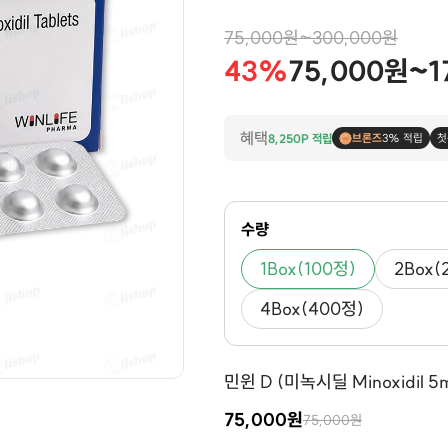
75,000원~300,000원
43%
75,000원~1
혜택
8,250P 적립
브론즈
3% 적립
첫
수량
1Box(100정)
2Box(
4Box(400정)
민윈 D (미녹시딜 Minoxidil 5
75,000원
75,000원