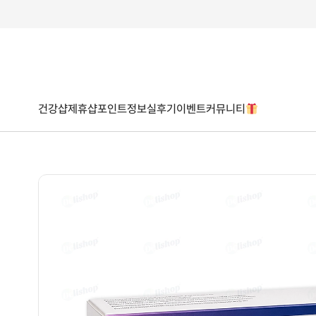
건강샵
제휴샵
포인트
정보
실후기
이벤트
커뮤니티