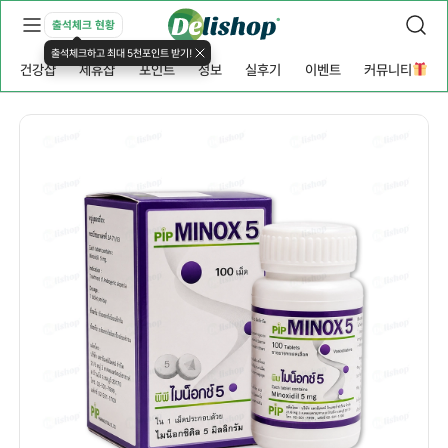
출석체크 현황
출석체크하고 최대 5천포인트 받기!
건강샵
제휴샵
포인트
정보
실후기
이벤트
커뮤니티