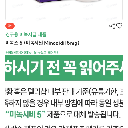
할인
경구용 미녹시딜 제품
미녹스 5 (미녹시딜 Minoxidil 5mg)
#리업/로게인(미녹시딜)
#탈모/헤어관리