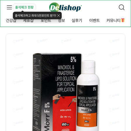
출석체크 현황
출석체크하고 최대 5천포인트 받기!
건강샵
제휴샵
포인트
정보
실후기
이벤트
커뮤니티