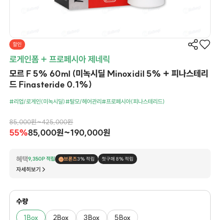
할인
로게인폼 + 프로페시아 제네릭
모르 F 5% 60ml (미녹시딜 Minoxidil 5% + 피나스테리
드 Finasteride 0.1%)
#리업/로게인(미녹시딜)
#탈모/헤어관리
#프로페시아(피나스테리드)
85,000원~425,000원
55%
85,000원~190,000원
혜택
9,350P 적립
브론즈
3% 적립
첫구매 8% 적립
자세히보기
수량
1Box
2Box
3Box
5Box