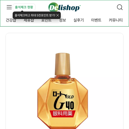
출석체크 현황
출석체크하고 최대 5천포인트 받기!
건강샵
제휴샵
포인트
정보
실후기
이벤트
커뮤니티