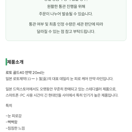
원활한 통관 진행을 위해
주문이 나누어 발송될 수 있습니다.
통관 여부 및 최종 인정 수량은 세관 판단에 따라
달라질 수 있는 점 참고 부탁드립니다.
로토 골드40 안약 20ml 로토 골드40 안약 20ml 로토 골드40 안약 20ml
제품소개
로토 골드40 안약 20ml
는
일본 로토제약(ロート製薬)의 대표 데일리 눈 피로 케어 안약 라인입니다.
일본 드럭스토어에서도 오랫동안 꾸준히 판매되고 있는 스테디셀러 제품으로,
스마트폰·PC 사용 시간이 긴 현대인들 사이에서 특히 인기가 높은 제품입니다.
특히
-눈 피로감
-뻑뻑함
-침침한 느낌