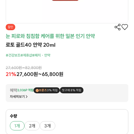
할인
눈 피로와 침침함 케어를 위한 일본 인기 안약
로토 골드40 안약 20ml
#건강보조
#제휴샵
#패치・안약
27,600원~82,800원
21%
27,600원~65,800원
혜택
3,036P 적립
브론즈
3% 적립
첫구매 8% 적립
자세히보기
수량
1개
2개
3개