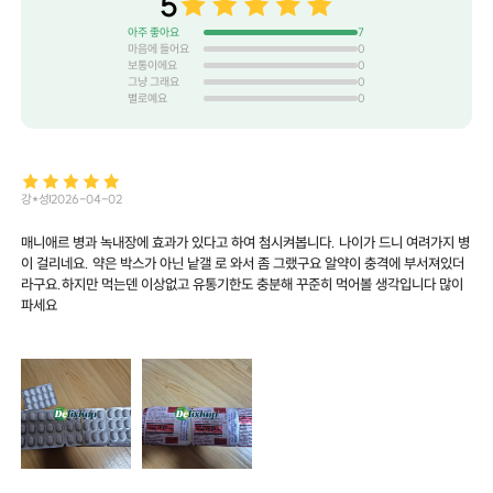
5
아주 좋아요
7
마음에 들어요
0
보통이에요
0
그냥 그래요
0
별로예요
0
강*성
2026-04-02
매니애르 병과 녹내장에 효과가 있다고 하여 첨시켜봅니다. 나이가 드니 여려가지 병
이 걸리네요. 약은 박스가 아닌 낱갤 로 와서 좀 그랬구요 알약이 충격에 부서져있더
라구요.하지만 먹는덴 이상없고 유통기한도 충분해 꾸준히 먹어볼 생각입니다 많이
파세요