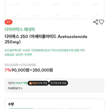
할인
다이아막스 제네릭
디아목스 250 (아세타졸아미드 Acetazolamide
250mg)
#간질
#백내장·녹내장·안검염
#병/증상(기타)
#성인병
#수면/멘탈 케어
#협심증·심부전·부정맥
90,000원~270,000원
7%
90,000원~250,000원
혜택
9,900P 적립
브론즈
3% 적립
첫구매 8% 적립
자세히보기
수량