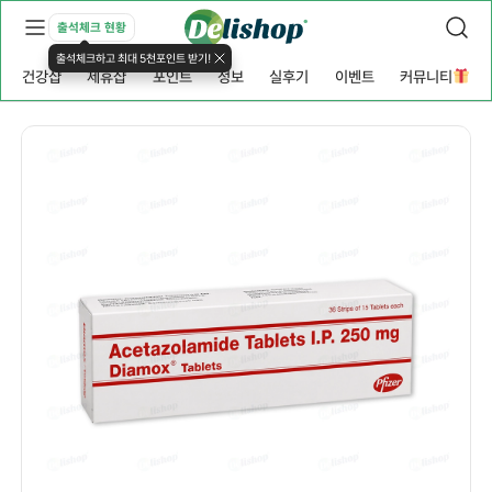
출석체크 현황
출석체크하고 최대 5천포인트 받기!
건강샵
제휴샵
포인트
정보
실후기
이벤트
커뮤니티