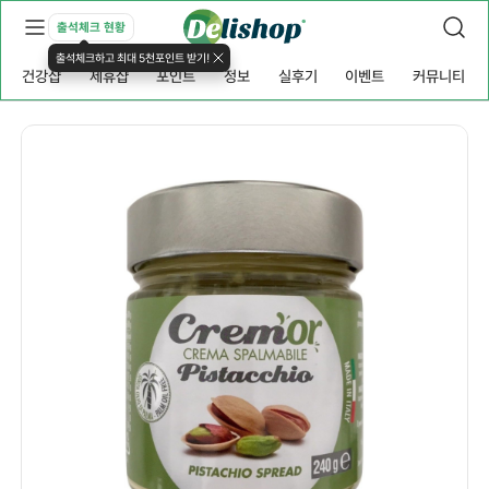
출석체크 현황
출석체크하고 최대 5천포인트 받기!
건강샵
제휴샵
포인트
정보
실후기
이벤트
커뮤니티