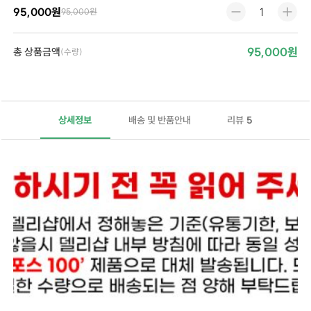
95,000원
95,000원
95,000원
총 상품금액
(수량)
상세정보
배송 및 반품안내
리뷰
5
두타스테리드(Dutasteride)는 전립선 비대증(BPH, Benign Prostatic Hyperplasia)의 치료를 위해 사용되는 약물입니다. 주요 효능들은 다음과 같습니다:
전립선 비대증 관리
: 두타스테리드는 전립선 크기를 줄이고 비대증을 관리하여, 소변 흐름을 개선하고 배뇨 증상을 완화시킵니다
방광 증상 개선
: BPH로 인해 발생하는 방광 증상(예: 자주 방뇨, 요실금 등)을 개선하는 데 도움을 줄 수 있습니다.
전립선 암 예방
: 일부 연구들에서 두타스테리드가 전립선 암 발생 위험을 낮추는 효과가 있을 수 있다고 보고되었습니다.두타스테리드는 5-알파-리두타제(5-alpha-reductase inhibitor)라는 약물 분류에 속하며, 이는 전립선에서 테스토스테론을 디하이드로테스토스테론(DHT)으로 변환하는 과정을 억제합니다. DHT는 전립선 비대증의 주요 원인 중 하나로 알려져 있습니다. 따라서 두타스테리드는 전립선 비대증의 주요 증상을 개선하고, 이와 관련된 합병증을 예방하는 데 중요한 역할을 합니다.