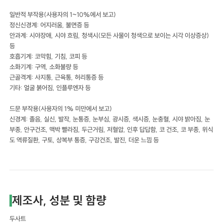
일반적 부작용(사용자의 1~10%에서 보고)
정신신경계: 어지러움, 불면증 등
안과계: 시야장애, 시야 흐림, 청색시(모든 사물이 청색으로 보이는 시각 이상증상)
등
호흡기계: 코막힘, 기침, 코피 등
소화기계: 구역, 소화불량 등
근골격계: 사지통, 근육통, 허리통증 등
기타: 얼굴 붉어짐, 인플루엔자 등
드문 부작용(사용자의 1% 미만에서 보고)
신경계: 졸음, 실신, 발작, 눈통증, 눈부심, 광시증, 색시증, 눈충혈, 시야 밝아짐, 눈
부종, 안구건조, 맥박 빨라짐, 두근거림, 저혈압, 인후 답답함, 코 건조, 코 부종, 위식
도 역류질환, 구토, 상복부 통증, 구강건조, 발진, 더운 느낌 등
제조사, 성분 및 함량
두사트