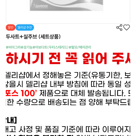
할인
델리샵 추천
두사트+실주브 (세트상품)
#비아그라
#성기능
#아보다트(두타스테리드)
#탈모/헤어관리