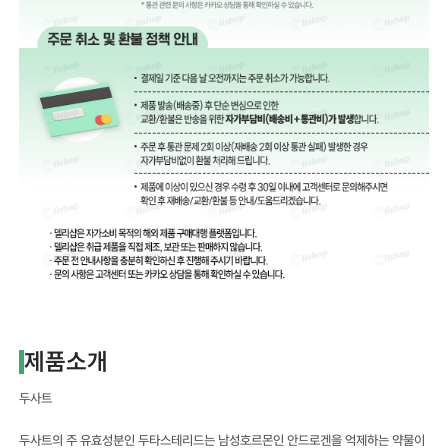
제품소개
두사트
두사트의 주 유효성분인 두타스테리드는 남성호르몬인 안드로겐을 억제하는 약물이