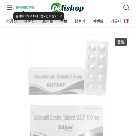
출석체크 현황
출석체크하고 최대 5천포인트 받기!
건강샵
제휴샵
포인트
정보
실후기
이벤트
커뮤니티