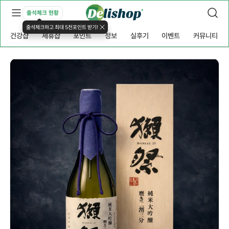
출석체크 현황
출석체크하고 최대 5천포인트 받기!
건강샵
제휴샵
포인트
정보
실후기
이벤트
커뮤니티