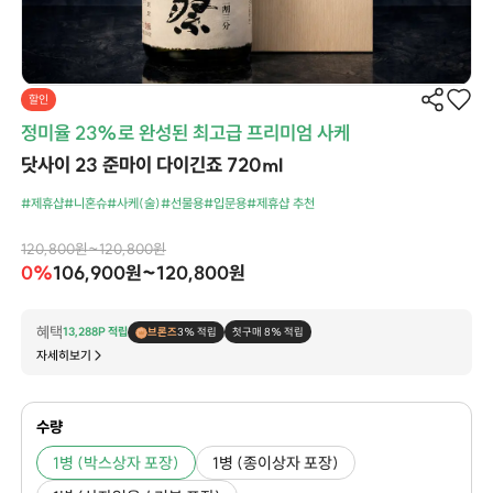
할인
정미율 23%로 완성된 최고급 프리미엄 사케
닷사이 23 준마이 다이긴죠 720ml
#제휴샵
#니혼슈
#사케(술)
#선물용
#입문용
#제휴샵 추천
120,800원~120,800원
0%
106,900원~120,800원
혜택
13,288P 적립
브론즈
3% 적립
첫구매 8% 적립
자세히보기
수량
1병 (박스상자 포장)
1병 (종이상자 포장)