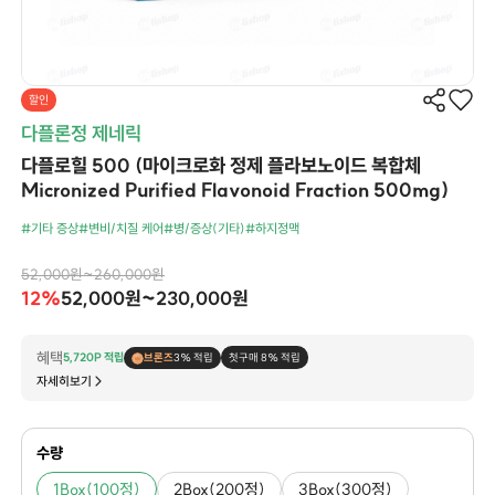
할인
다플론정 제네릭
다플로힐 500 (마이크로화 정제 플라보노이드 복합체
Micronized Purified Flavonoid Fraction 500mg)
#기타 증상
#변비/치질 케어
#병/증상(기타)
#하지정맥
52,000원~260,000원
12%
52,000원~230,000원
혜택
5,720P 적립
브론즈
3% 적립
첫구매 8% 적립
자세히보기
수량
1Box(100정)
2Box(200정)
3Box(300정)