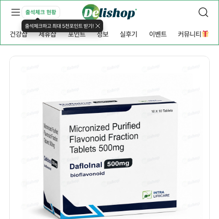
출석체크 현황
출석체크하고 최대 5천포인트 받기!
건강샵
제휴샵
포인트
정보
실후기
이벤트
커뮤니티