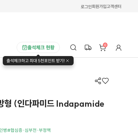
회원가입
고객센터
로그인
0
출석체크 현황
출석체크하고 최대 5천포인트 받기!
방형 (인다파미드 Indapamide
인병
#협심증·심부전·부정맥