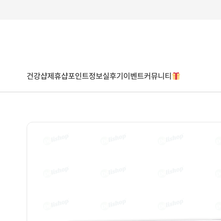
건강샵
제휴샵
포인트
정보
실후기
이벤트
커뮤니티