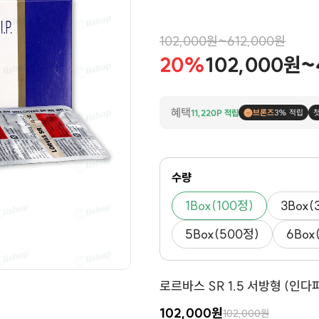
lorvas mg tablet sr online
102,000원~612,000원
20%
102,000원~
혜택
11,220P 적립
브론즈
3% 적립
수량
1Box(100정)
3Box(
5Box(500정)
6Box
로르바스 SR 1.5 서방형 (인다파미
102,000원
102,000원