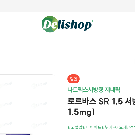
할인
나트릭스서방정 제네릭
로르바스 SR 1.5 서
1.5mg)
#고혈압
#다이어트
#붓기-이뇨제
#성