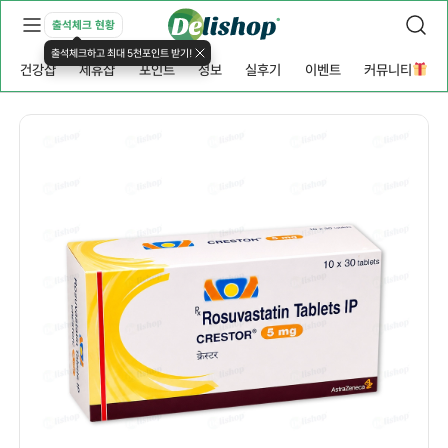
출석체크 현황
출석체크하고 최대 5천포인트 받기!
건강샵
제휴샵
포인트
정보
실후기
이벤트
커뮤니티