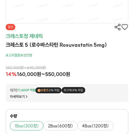
할인
크레스토정 제네릭
크레스토 5 (로수바스타틴 Rosuvastatin 5mg)
#고지혈증
#성인병
160,000원~640,000원
14%
160,000원~550,000원
혜택
17,600P 적립
브론즈
3% 적립
첫구매 8% 적립
자세히보기
수량
1Box(300정)
2Box(600정)
4Box(1200정)