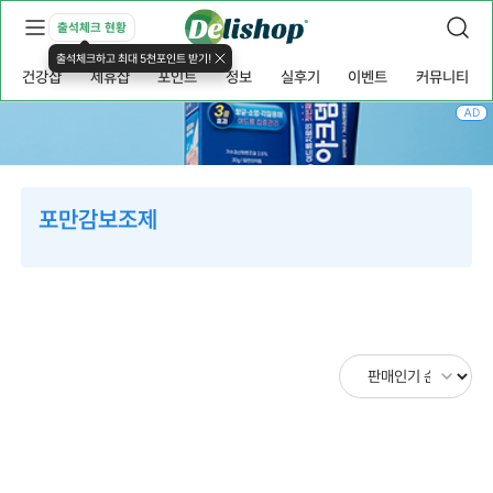
출석체크 현황
출석체크하고 최대 5천포인트 받기!
건강샵
제휴샵
포인트
정보
실후기
이벤트
커뮤니티
AD
포만감보조제