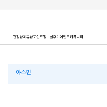
건강샵
제휴샵
포인트
정보
실후기
이벤트
커뮤니티
야스민