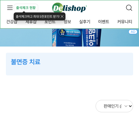
출석체크 현황
출석체크하고 최대 5천포인트 받기!
건강샵
제휴샵
포인트
정보
실후기
이벤트
커뮤니티
AD
불면증 치료