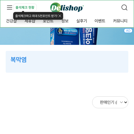
출석체크 현황
출석체크하고 최대 5천포인트 받기!
건강샵
제휴샵
포인트
정보
실후기
이벤트
커뮤니티
AD
복막염