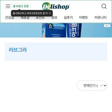
출석체크 현황
출석체크하고 최대 5천포인트 받기!
건강샵
제휴샵
포인트
정보
실후기
이벤트
커뮤니티
AD
러브그라