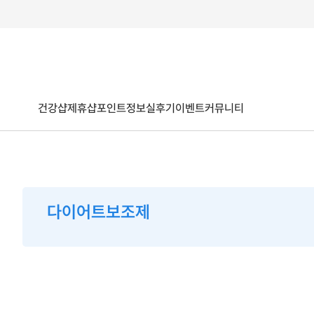
건강샵
제휴샵
포인트
정보
실후기
이벤트
커뮤니티
다이어트보조제