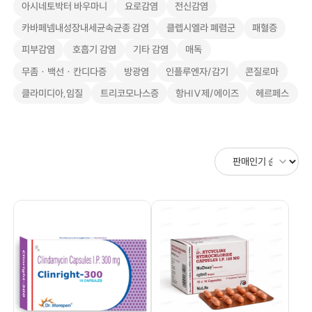
아시네토박터 바우마니
요로감염
전신감염
카바페넴내성장내세균속균종 감염
클렙시엘라 폐렴군
패혈증
피부감염
호흡기 감염
기타 감염
매독
무좀 · 백선 · 칸디다증
방광염
인플루엔자/감기
콘질로마
클라미디아,임질
트리코모나스증
항HIV제/에이즈
헤르페스