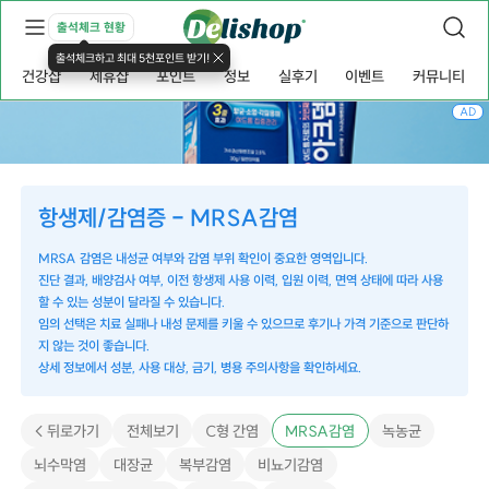
출석체크 현황
출석체크하고 최대 5천포인트 받기!
건강샵
제휴샵
포인트
정보
실후기
이벤트
커뮤니티
AD
항생제/감염증 - MRSA감염
MRSA 감염은 내성균 여부와 감염 부위 확인이 중요한 영역입니다.
진단 결과, 배양검사 여부, 이전 항생제 사용 이력, 입원 이력, 면역 상태에 따라 사용
할 수 있는 성분이 달라질 수 있습니다.
임의 선택은 치료 실패나 내성 문제를 키울 수 있으므로 후기나 가격 기준으로 판단하
지 않는 것이 좋습니다.
상세 정보에서 성분, 사용 대상, 금기, 병용 주의사항을 확인하세요.
< 뒤로가기
전체보기
C형 간염
MRSA감염
녹농균
뇌수막염
대장균
복부감염
비뇨기감염