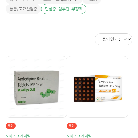
통풍/고요산혈증
협심증·심부전·부정맥
할인
할인
노바스크 제네릭
노바스크 제네릭