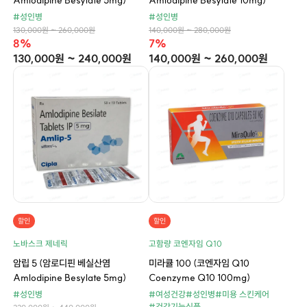
Amlodipine Besylate 5mg)
Amlodipine Besylate 10mg)
#성인병
#성인병
130,000원 ~ 260,000원
140,000원 ~ 280,000원
8%
7%
130,000원 ~ 240,000원
140,000원 ~ 260,000원
할인
할인
노바스크 제네릭
고함량 코엔자임 Q10
암립 5 (암로디핀 베실산염
미라큘 100 (코엔자임 Q10
Amlodipine Besylate 5mg)
Coenzyme Q10 100mg)
#성인병
#여성건강
#성인병
#미용 스킨케어
#건강기능식품