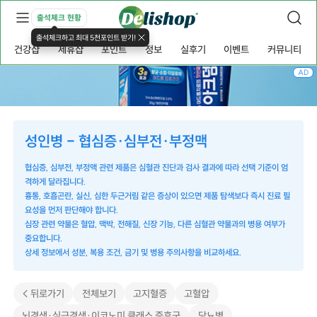
출석체크 현황
출석체크하고 최대 5천포인트 받기!
건강샵
제휴샵
포인트
정보
실후기
이벤트
커뮤니티
AD
성인병 - 협심증·심부전·부정맥
협심증, 심부전, 부정맥 관련 제품은 심혈관 진단과 검사 결과에 따라 선택 기준이 엄
격하게 달라집니다.
흉통, 호흡곤란, 실신, 심한 두근거림 같은 증상이 있으면 제품 탐색보다 즉시 진료 필
요성을 먼저 판단해야 합니다.
심장 관련 약물은 혈압, 맥박, 전해질, 신장 기능, 다른 심혈관 약물과의 병용 여부가
중요합니다.
상세 정보에서 성분, 복용 조건, 금기 및 병용 주의사항을 비교하세요.
< 뒤로가기
전체보기
고지혈증
고혈압
뇌경색·심근경색·이코노미 클래스 증후군
당뇨병