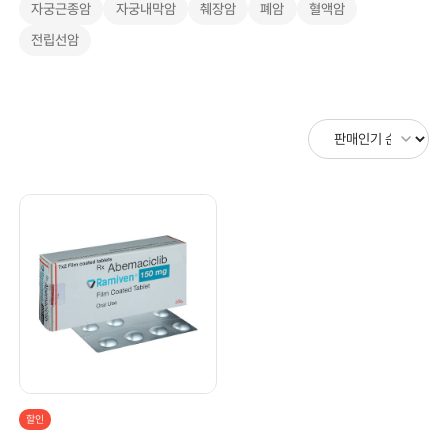
자궁근종암
자궁내막암
췌장암
폐암
혈액암
전립선암
할인