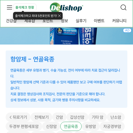
출석체크 현황
출석체크하고 최대 5천포인트 받기!
건강샵
제휴샵
포인트
정보
실후기
이벤트
커뮤니티
AD
항암제 - 연골육종
연골육종은 세부 유형과 병기, 수술 가능성, 전이 여부에 따라 치료 접근이 달라집니
다.
일반적인 항암제 선택 기준과 다를 수 있어 제품명만 보고 구매 여부를 판단하기 어렵
습니다.
치료 결정은 영상검사와 조직검사, 전문의 판단을 기준으로 해야 합니다.
상세 정보에서 성분, 사용 목적, 금기와 병용 주의사항을 비교하세요.
< 뒤로가기
전체보기
간암
갑상선암
기타 암
난소암
두경부 편평세포암
신장암
연골육종
유방암
자궁경부암