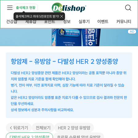
출석체크 현황
출석체크하고 최대 5천포인트 받기!
건강샵
제휴샵
포인트
정보
실후기
이벤트
커뮤니티
AD
항암제 - 유방암 - 다발성 HER 2 양성종양
다발성 HER2 양성종양 관련 제품은 HER2 양성이라는 공통 표적뿐 아니라 종양 위
치와 암종별 치료 기준을 함께 확인해야 합니다.
병기, 전이 여부, 이전 표적치료 이력, 심장 기능에 따라 치료 기준이 달라질 수 있습
니다.
같은 HER2 양성이라도 암종별 표준 치료가 다를 수 있으므로 검사 결과와 전문의 판
단을 우선하세요.
상세 정보에서 성분과 주의사항을 비교하세요.
< 뒤로가기
전체보기
HER 2 양성 유방암
다발성 HER 2 양성종양
호르몬 수용체 양성 유방암