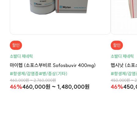
할인
할인
소발디 제네릭
소발디 제네릭
마이헵 (소포스부비르 Sofosbuvir 400mg)
헵시낫 (소포스
#항생제/감염증
#병/증상(기타)
#항생제/감염
460,000원 ~ 2,760,000원
450,000원 ~ 
46%
460,000원 ~ 1,480,000원
46%
450,