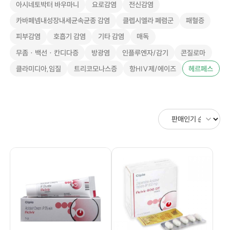
아시네토박터 바우마니
요로감염
전신감염
카바페넴내성장내세균속균종 감염
클렙시엘라 폐렴군
패혈증
피부감염
호흡기 감염
기타 감염
매독
무좀 · 백선 · 칸디다증
방광염
인플루엔자/감기
콘질로마
클라미디아,임질
트리코모나스증
항HIV제/에이즈
헤르페스