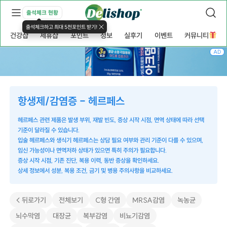
출석체크 현황
출석체크하고 최대 5천포인트 받기!
건강샵
제휴샵
포인트
정보
실후기
이벤트
커뮤니티
AD
항생제/감염증 - 헤르페스
헤르페스 관련 제품은 발생 부위, 재발 빈도, 증상 시작 시점, 면역 상태에 따라 선택
기준이 달라질 수 있습니다.
입술 헤르페스와 생식기 헤르페스는 상담 필요 여부와 관리 기준이 다를 수 있으며,
임신 가능성이나 면역저하 상태가 있으면 특히 주의가 필요합니다.
증상 시작 시점, 기존 진단, 복용 이력, 동반 증상을 확인하세요.
상세 정보에서 성분, 복용 조건, 금기 및 병용 주의사항을 비교하세요.
< 뒤로가기
전체보기
C형 간염
MRSA감염
녹농균
뇌수막염
대장균
복부감염
비뇨기감염