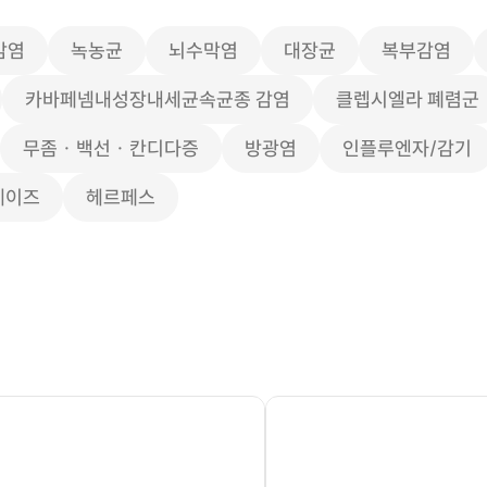
감염
녹농균
뇌수막염
대장균
복부감염
카바페넴내성장내세균속균종 감염
클렙시엘라 폐렴군
무좀 · 백선 · 칸디다증
방광염
인플루엔자/감기
에이즈
헤르페스