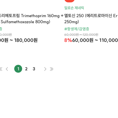
릭
일로손 제네릭
리메토프림 Trimethoprim 160mg +
엘토신 250 (에리트로마이신 Eryt
lfamethoxazole 800mg)
250mg)
증
#항생제/감염증
20,000원
60,000원 ~ 120,000원
00원 ~ 180,000원
8%
60,000원 ~ 110,00
1
2
3