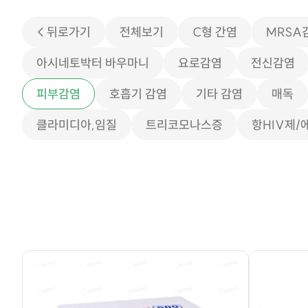
< 뒤로가기
전체보기
C형 간염
MRSA
아시네토박터 바우마니
요로감염
전신감염
피부감염
호흡기 감염
기타 감염
매독
클라미디아,임질
트리코모나스증
항HIV제/