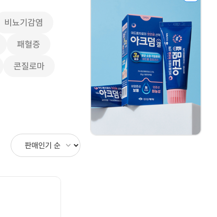
비뇨기감염
패혈증
콘질로마