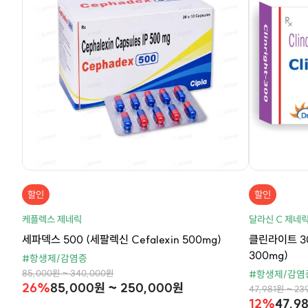
할인
할인
케플렉스 제네릭
달라신 C 제네
세파덱스 500 (세팔렉신 Cefalexin 500mg)
클린라이트 30
300mg)
#항생제/감염증
85,000원 ~ 340,000원
#항생제/감염
26%
85,000원 ~ 250,000원
47,981원 ~ 23
12%
47,9