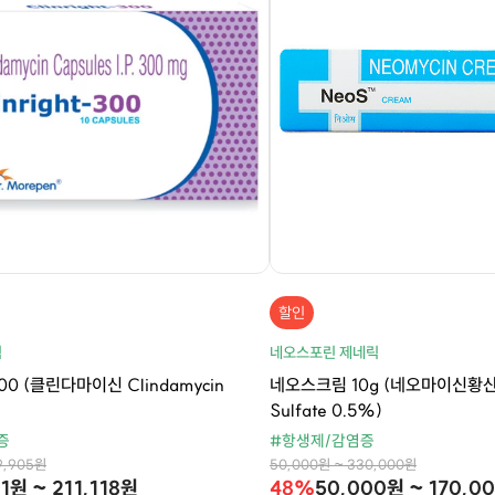
할인
릭
네오스포린 제네릭
0 (클린다마이신 Clindamycin
네오스크림 10g (네오마이신황산염
Sulfate 0.5%)
증
#항생제/감염증
9,905원
50,000원 ~ 330,000원
81원 ~ 211,118원
48%
50,000원 ~ 170,0