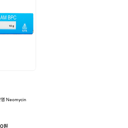
 Neomycin
00원