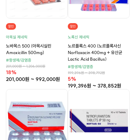
할인
할인
아목실 제네릭
노록신 제네릭
노바목스 500 (아목시실린
노르플록스 400 (노르플록사신
Amoxicillin 500mg)
Norfloxacin 400mg + 유산균
Lactic Acid Bacillus)
#항생제/감염증
201,000원 ~ 1,206,000원
#항생제/감염증
18%
199,396원 ~ 398,792원
5%
201,000원 ~ 992,000원
199,396원 ~ 378,852원