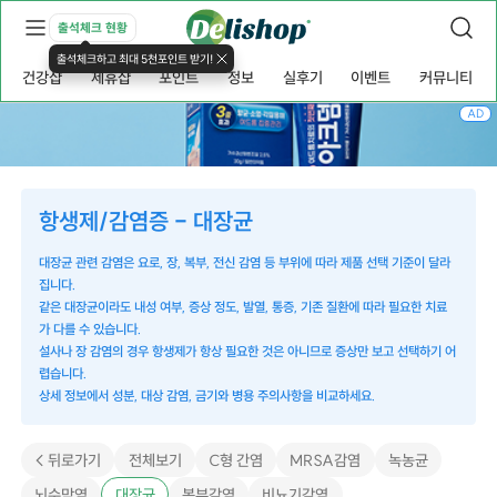
출석체크 현황
출석체크하고 최대 5천포인트 받기!
건강샵
제휴샵
포인트
정보
실후기
이벤트
커뮤니티
AD
항생제/감염증 - 대장균
대장균 관련 감염은 요로, 장, 복부, 전신 감염 등 부위에 따라 제품 선택 기준이 달라
집니다.
같은 대장균이라도 내성 여부, 증상 정도, 발열, 통증, 기존 질환에 따라 필요한 치료
가 다를 수 있습니다.
설사나 장 감염의 경우 항생제가 항상 필요한 것은 아니므로 증상만 보고 선택하기 어
렵습니다.
상세 정보에서 성분, 대상 감염, 금기와 병용 주의사항을 비교하세요.
< 뒤로가기
전체보기
C형 간염
MRSA감염
녹농균
뇌수막염
대장균
복부감염
비뇨기감염