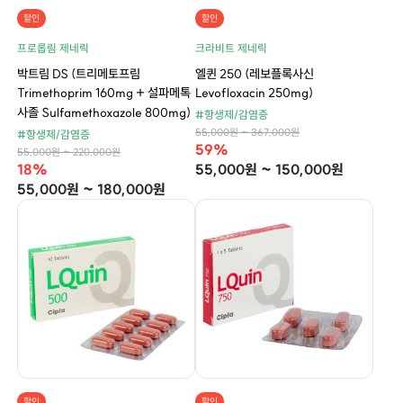
할인
할인
프로롭림 제네릭
크라비트 제네릭
박트림 DS (트리메토프림
엘퀸 250 (레보플록사신
Trimethoprim 160mg + 설파메톡
Levofloxacin 250mg)
사졸 Sulfamethoxazole 800mg)
#항생제/감염증
55,000원 ~ 367,000원
#항생제/감염증
59%
55,000원 ~ 220,000원
18%
55,000원 ~ 150,000원
55,000원 ~ 180,000원
할인
할인