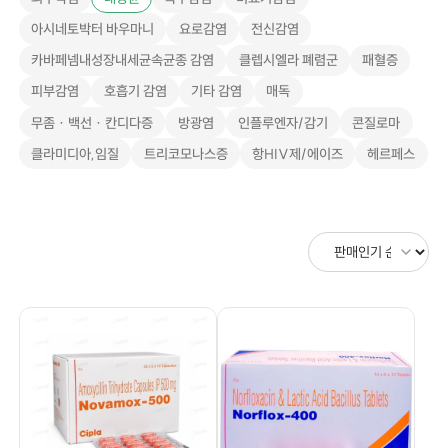
아시네토박터 바우마니
요로감염
전신감염
카바페넴내성장내세균속균종 감염
클렙시엘라 폐렴군
패혈증
피부감염
호흡기 감염
기타 감염
매독
무좀 · 백선 · 칸디다증
방광염
인플루엔자/감기
콘질로마
클라미디아,임질
트리코모나스증
항HIV제/에이즈
헤르페스