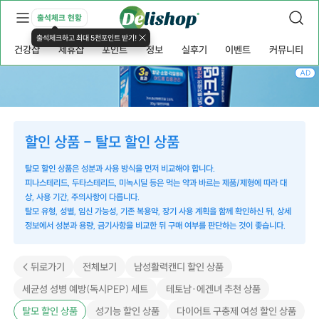
출석체크 현황
출석체크하고 최대 5천포인트 받기!
건강샵
제휴샵
포인트
정보
실후기
이벤트
커뮤니티
AD
할인 상품 - 탈모 할인 상품
탈모 할인 상품은 성분과 사용 방식을 먼저 비교해야 합니다.
피나스테리드, 두타스테리드, 미녹시딜 등은 먹는 약과 바르는 제품/제형에 따라 대
상, 사용 기간, 주의사항이 다릅니다.
탈모 유형, 성별, 임신 가능성, 기존 복용약, 장기 사용 계획을 함께 확인하신 뒤, 상세
정보에서 성분과 용량, 금기사항을 비교한 뒤 구매 여부를 판단하는 것이 좋습니다.
< 뒤로가기
전체보기
남성활력캔디 할인 상품
세균성 성병 예방(독시PEP) 세트
테토남·에겐녀 추천 상품
탈모 할인 상품
성기능 할인 상품
다이어트 구충제 여성 할인 상품