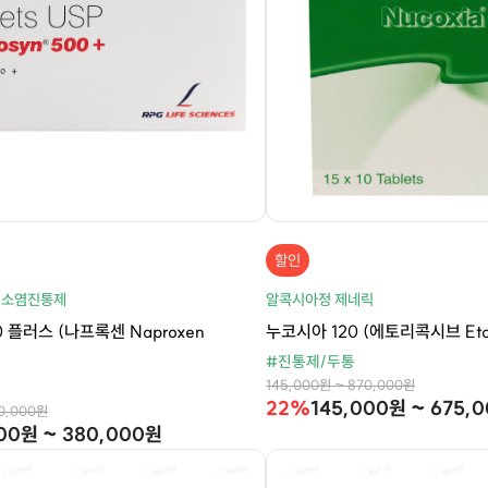
할인
 소염진통제
알콕시아정 제네릭
 플러스 (나프록센 Naproxen
누코시아 120 (에토리콕시브 Etori
#진통제/두통
145,000원 ~ 870,000원
22%
145,000원 ~ 675,
10,000원
00원 ~ 380,000원