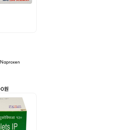
aproxen
00원