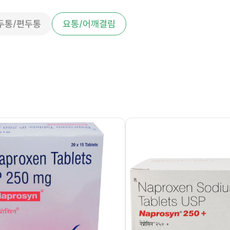
두통/편두통
요통/어깨결림