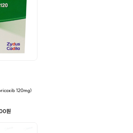
coxib 120mg)
000원