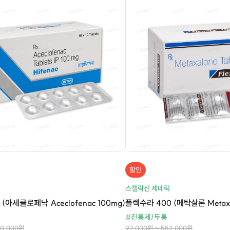
할인
릭
스켈락신 제네릭
(아세클로페낙 Aceclofenac 100mg)
플렉수라 400 (메탁살론 Metaxa
#진통제/두통
30,000원
92,000원 ~ 552,000원