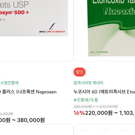
할인
 소염진통제
알콕시아정 제네릭
 플러스 (나프록센 Naproxen
누코시아 60 (에토리콕시브 Etori
#진통제/두통
220,000원 ~ 1,320,000원
16%
220,000원 ~ 1,103
10,000원
00원 ~ 380,000원