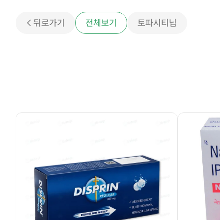
< 뒤로가기
전체보기
토파시티닙