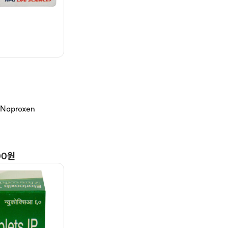
aproxen
00원