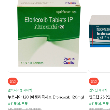
할인
할인
알콕시아정 제네릭
인도신 제네릭
누코시아 120 (에토리콕시브 Etoricoxib 120mg)
인도캡 25 (인
#진통제/두통
#진통제/두통
145,000원 ~ 870,000원
100,000원 ~ 