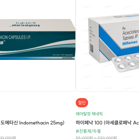
할인
에어탈정 제네릭
도메타신 Indomethacin 25mg)
하이페낙 100 (아세클로페낙 Acec
#진통제/두통
600,000원
55,000원 ~ 330,000원