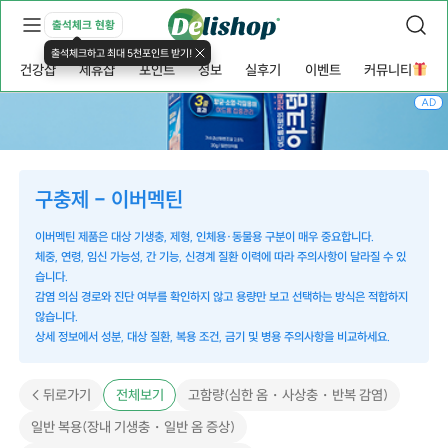
출석체크 현황
출석체크하고 최대 5천포인트 받기!
건강샵
제휴샵
포인트
정보
실후기
이벤트
커뮤니티
AD
구충제 - 이버멕틴
이버멕틴 제품은 대상 기생충, 제형, 인체용·동물용 구분이 매우 중요합니다.
체중, 연령, 임신 가능성, 간 기능, 신경계 질환 이력에 따라 주의사항이 달라질 수 있
습니다.
감염 의심 경로와 진단 여부를 확인하지 않고 용량만 보고 선택하는 방식은 적합하지
않습니다.
상세 정보에서 성분, 대상 질환, 복용 조건, 금기 및 병용 주의사항을 비교하세요.
고함량(심한 옴・사상충・반복 감염)
< 뒤로가기
전체보기
일반 복용(장내 기생충・일반 옴 증상)