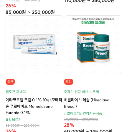
110,000원 ~ 350,000원
26%
85,000원 ~ 250,000원
할인
할인
엘로콘 제네릭
호흡기 건강 허브 보조제
메타코르틸 크림 0.1% 10g (모메타
히말라야 브레솔 (Himalaya
손 푸로에이트 Mometasone
Bresol)
Furoate 0.1%)
#알레르기
#건강기능식품
60,000원 ~ 200,000원
#알레르기
28%
55,000원 ~ 220,000원
36%
60,000원 ~ 145,000원