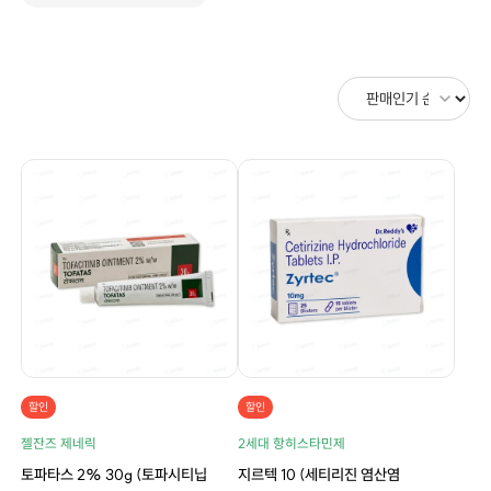
할인
할인
젤잔즈 제네릭
2세대 항히스타민제
토파타스 2% 30g (토파시티닙
지르텍 10 (세티리진 염산염