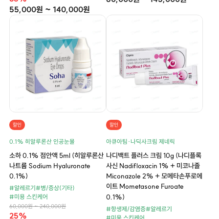
55,000원 ~ 140,000원
할인
할인
0.1% 히알루론산 인공눈물
아큐아팀·나딕사크림 제네릭
소하 0.1% 점안액 5ml (히알루론산
나디백트 플러스 크림 10g (나디플록
나트륨 Sodium Hyaluronate
사신 Nadifloxacin 1% + 미코나졸
0.1%)
Miconazole 2% + 모메타손푸로에
이트 Mometasone Furoate
#알레르기
#병/증상(기타)
0.1%)
#미용 스킨케어
60,000원 ~ 240,000원
#항생제/감염증
#알레르기
25%
#미용 스킨케어