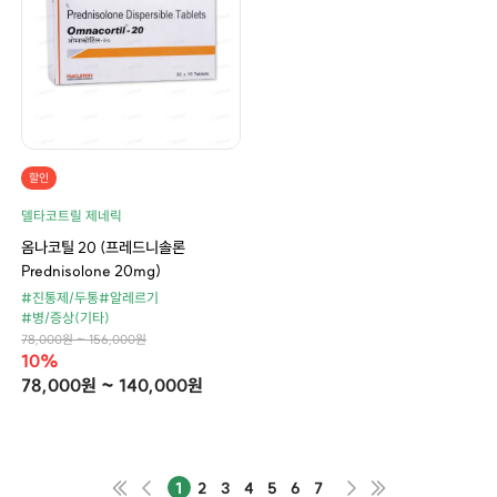
할인
델타코트릴 제네릭
옴나코틸 20 (프레드니솔론
Prednisolone 20mg)
#진통제/두통
#알레르기
#병/증상(기타)
78,000원 ~ 156,000원
10%
78,000원 ~ 140,000원
1
2
3
4
5
6
7