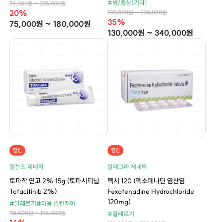
#병/증상(기타)
75,000원 ~ 225,000원
20%
130,000원 ~ 520,000원
35%
75,000원 ~ 180,000원
130,000원 ~ 340,000원
할인
할인
젤잔즈 제네릭
알레그라 제네릭
토파작 연고 2% 15g (토파시티닙
펙시 120 (펙소페나딘 염산염
Tofacitinib 2%)
Fexofenadine Hydrochloride
120mg)
#알레르기
#미용 스킨케어
98,000원 ~ 196,000원
#알레르기