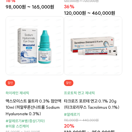
16%
120,000원 ~ 720,000원
36%
98,000원 ~ 165,000원
120,000원 ~ 460,000원
할인
할인
하이레인 제네릭
프로토픽 연고 제네릭
맥스모이스트 울트라 0.3% 점안액
타크로즈 포르테 연고 0.1% 20g
10ml (히알루론산나트륨 Sodium
(타크로리무스 Tacrolimus 0.1%)
Hyaluronate 0.3%)
#알레르기
110,000원 ~ 440,000원
#알레르기
#병/증상(기타)
20%
#미용 스킨케어
85,000원 ~ 340,000원