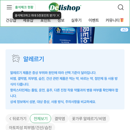
출석체크 현황
출석체크하고 최대 5천포인트 받기!
건강샵
제휴샵
포인트
정보
실후기
이벤트
커뮤니티
AD
알레르기
알레르기 제품은 증상 부위와 원인에 따라 선택 기준이 달라집니다.
비염, 결막염, 피부염, 습진, 건선 관련 제품은 먹는 약, 바르는 약, 점안제 등 사용 방
식이 다릅니다.
항히스타민제는 졸림, 운전, 음주, 다른 진정 작용 약물과의 병용 여부를 확인해야 합
니다.
상세 정보에서 성분, 대상 증상, 사용 방식, 주의사항을 비교하세요.
< 뒤로가기
전체보기
결막염
꽃가루 알레르기/비염
아토피성 피부염/건선/습진