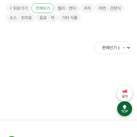
< 뒤로가기
전체보기
젤리 · 캔디
과자
라면 · 간편식
소스 · 조미료
음료 · 차
기타 식품
공지