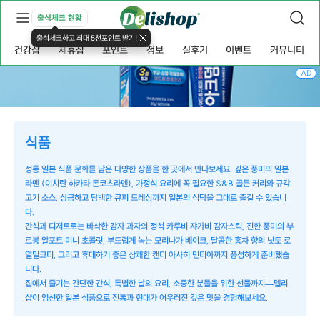
출석체크 현황
출석체크하고 최대 5천포인트 받기!
건강샵
제휴샵
포인트
정보
실후기
이벤트
커뮤니티
AD
식품
정통 일본 식품 문화를 담은 다양한 상품을 한 곳에서 만나보세요. 깊은 풍미의 일본
라멘 (이치란 하카타 돈코츠라멘), 가정식 요리에 꼭 필요한 S&B 골든 커리와 규각
고기 소스, 상큼하고 담백한 큐피 드레싱까지 일본의 식탁을 그대로 즐길 수 있습니
다.
간식과 디저트로는 바삭한 감자 과자의 정석 카루비 쟈가비 감자스틱, 진한 풍미의 부
르봉 알포트 미니 초콜릿, 부드럽게 녹는 모리나가 베이크, 달콤한 홍차 향의 닛토 로
열밀크티, 그리고 휴대하기 좋은 상쾌한 캔디 아사히 민티아까지 풍성하게 준비했습
니다.
집에서 즐기는 간단한 간식, 특별한 날의 요리, 소중한 분들을 위한 선물까지—델리
샵이 엄선한 일본 식품으로 전통과 현대가 어우러진 깊은 맛을 경험해보세요.