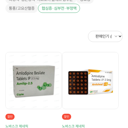
통풍/고요산혈증
협심증·심부전·부정맥
할인
할인
노바스크 제네릭
노바스크 제네릭