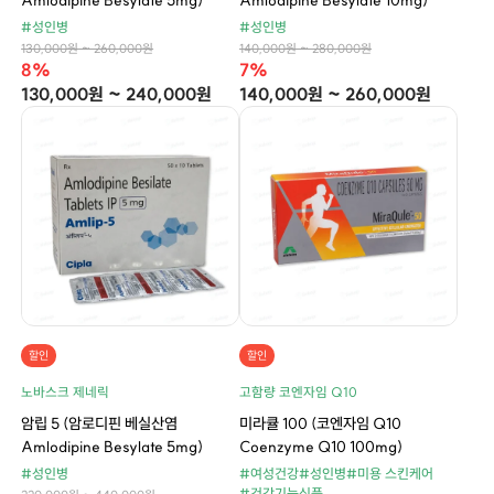
Amlodipine Besylate 5mg)
Amlodipine Besylate 10mg)
#성인병
#성인병
130,000원 ~ 260,000원
140,000원 ~ 280,000원
8%
7%
130,000원 ~ 240,000원
140,000원 ~ 260,000원
할인
할인
노바스크 제네릭
고함량 코엔자임 Q10
암립 5 (암로디핀 베실산염
미라큘 100 (코엔자임 Q10
Amlodipine Besylate 5mg)
Coenzyme Q10 100mg)
#성인병
#여성건강
#성인병
#미용 스킨케어
#건강기능식품