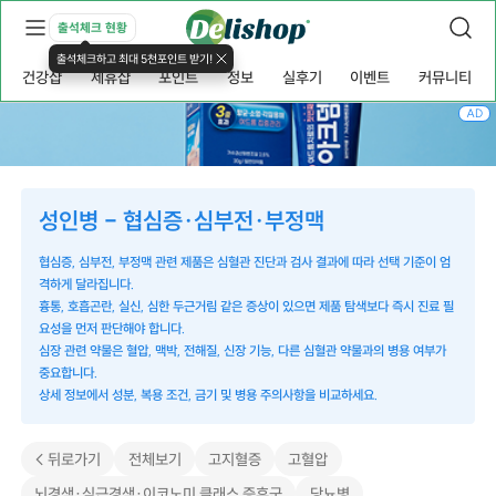
출석체크 현황
출석체크하고 최대 5천포인트 받기!
건강샵
제휴샵
포인트
정보
실후기
이벤트
커뮤니티
AD
성인병 - 협심증·심부전·부정맥
협심증, 심부전, 부정맥 관련 제품은 심혈관 진단과 검사 결과에 따라 선택 기준이 엄
격하게 달라집니다.
흉통, 호흡곤란, 실신, 심한 두근거림 같은 증상이 있으면 제품 탐색보다 즉시 진료 필
요성을 먼저 판단해야 합니다.
심장 관련 약물은 혈압, 맥박, 전해질, 신장 기능, 다른 심혈관 약물과의 병용 여부가
중요합니다.
상세 정보에서 성분, 복용 조건, 금기 및 병용 주의사항을 비교하세요.
< 뒤로가기
전체보기
고지혈증
고혈압
뇌경색·심근경색·이코노미 클래스 증후군
당뇨병