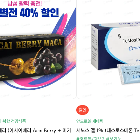
할인
 복합 건강식품
안드로겔 제네릭
리 (아사이베리 Acai Berry + 마카
서노스 겔 1% (테스토스테론 Test
#호르몬/갱년기
#성기능