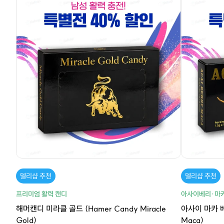
델리샵 추천
델리샵 추천
프리미엄 활력 캔디
아사이베리·마카
해머캔디 미라클 골드 (Hamer Candy Miracle
아사이 마카 베
Gold)
Maca)