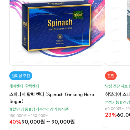
델리샵 추천
할인
해머캔디·활력캔디
남성 건강 허브
스피나치 활력 캔디 (Spinach Ginseng Herb
히말라야 스페맨 
Sugar)
#성기능
#건
60,000원 ~ 2
#할인 상품
#성기능
#건강기능식품
23%
60,0
150,000원 ~ 150,000원
40%
90,000원 ~ 90,000원