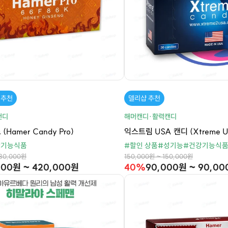
 추천
델리샵 추천
캔디
해머캔디·활력캔디
Hamer Candy Pro)
익스트림 USA 캔디 (Xtreme U
강기능식품
#할인 상품
#성기능
#건강기능식
480,000원
150,000원 ~ 150,000원
000원 ~ 420,000원
40%
90,000원 ~ 90,0