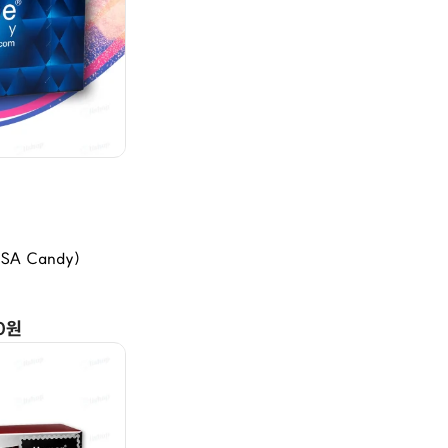
SA Candy)
품
00원