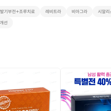
)발기부전+조루치료
레비트라
비아그라
시알리
 개선