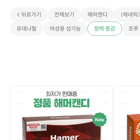
< 뒤로가기
전체보기
해머캔디
(제네릭
유데나필
여성용 성기능
정력 증강
조루