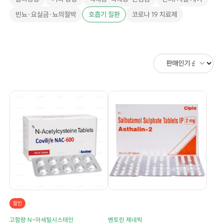
빈뇨·요실금·뇨의절박
호흡기 질환
코로나 19 치료제
할인
고함량 N-아세틸시스테인
벤토린 제네릭