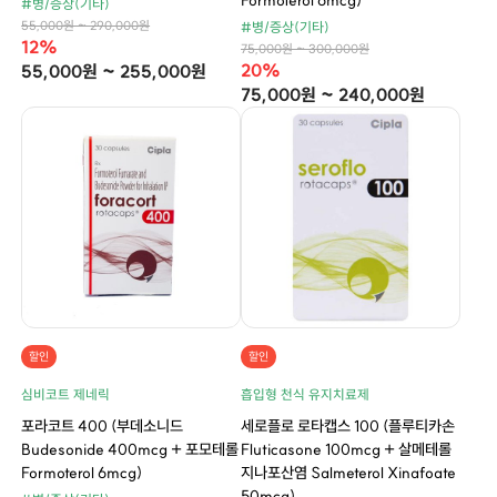
#병/증상(기타)
55,000원 ~ 290,000원
#병/증상(기타)
12%
75,000원 ~ 300,000원
20%
55,000원 ~ 255,000원
75,000원 ~ 240,000원
할인
할인
심비코트 제네릭
흡입형 천식 유지치료제
포라코트 400 (부데소니드
세로플로 로타캡스 100 (플루티카손
Budesonide 400mcg + 포모테롤
Fluticasone 100mcg + 살메테롤
Formoterol 6mcg)
지나포산염 Salmeterol Xinafoate
50mcg)