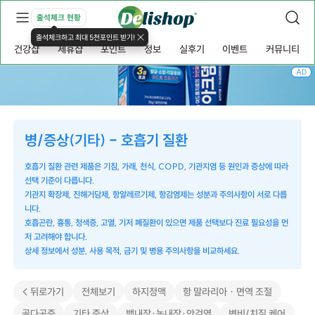
출석체크 현황
출석체크하고 최대 5천포인트 받기!
건강샵
제휴샵
포인트
정보
실후기
이벤트
커뮤니티
AD
병/증상(기타) - 호흡기 질환
호흡기 질환 관련 제품은 기침, 가래, 천식, COPD, 기관지염 등 원인과 증상에 따라
선택 기준이 다릅니다.
기관지 확장제, 진해거담제, 항알레르기제, 항감염제는 성분과 주의사항이 서로 다릅
니다.
호흡곤란, 흉통, 청색증, 고열, 기저 폐질환이 있으면 제품 선택보다 진료 필요성을 먼
저 고려해야 합니다.
상세 정보에서 성분, 사용 목적, 금기 및 병용 주의사항을 비교하세요.
< 뒤로가기
전체보기
하지정맥
항 말라리아 · 면역 조절
골다공증
기타 증상
백내장·녹내장·안검염
변비/치질 케어