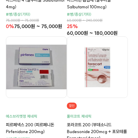
아스타린 4 (살부타몰 Salbutamol
아스타린 흡입제 (살부타몰
4mg)
Salbutamol 100mcg)
#병/증상(기타)
#병/증상(기타)
75,000원 ~ 75,000원
60,000원 ~ 240,000원
0%
75,000원 ~ 75,000원
25%
60,000원 ~ 180,000원
할인
에스브리엣정 제네릭
풀미코트 제네릭
피르페넥스 200 (피르페니돈
포라코트 200 (부데소니드
Pirfenidone 200mg)
Budesonide 200mcg + 포모테롤
Formoterol 6mcg)