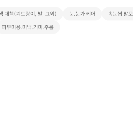
색 대책(겨드랑이, 발, 그외)
눈.눈가 케어
속눈썹 발
피부미용.미백.기미.주름