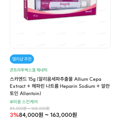
델리샵 추천
콘트라투벡스겔 제네릭
스카엔드 15g (알리움세파추출물 Allium Cepa
Extract + 헤파린 나트륨 Heparin Sodium + 알란
토인 Allantoin)
#미용 스킨케어
84,000원 ~ 168,000원
3%
84,000원 ~ 163,000원