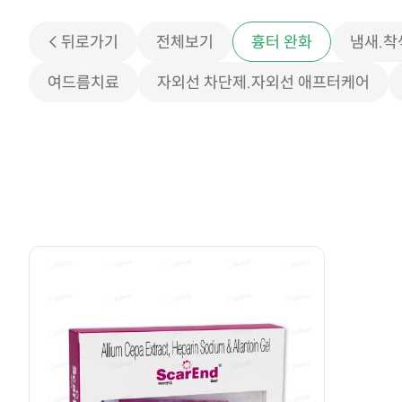
< 뒤로가기
전체보기
흉터 완화
냄새.착
여드름치료
자외선 차단제.자외선 애프터케어