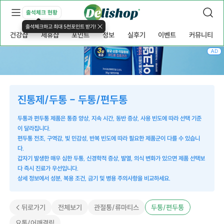
출석체크 현황
출석체크하고 최대 5천포인트 받기!
건강샵
제휴샵
포인트
정보
실후기
이벤트
커뮤니티
AD
진통제/두통 - 두통/편두통
두통과 편두통 제품은 통증 양상, 지속 시간, 동반 증상, 사용 빈도에 따라 선택 기준
이 달라집니다.
편두통 전조, 구역감, 빛 민감성, 반복 빈도에 따라 필요한 제품군이 다를 수 있습니
다.
갑자기 발생한 매우 심한 두통, 신경학적 증상, 발열, 의식 변화가 있으면 제품 선택보
다 즉시 진료가 우선입니다.
상세 정보에서 성분, 복용 조건, 금기 및 병용 주의사항을 비교하세요.
< 뒤로가기
전체보기
관절통/류마티스
두통/편두통
요통/어깨결림