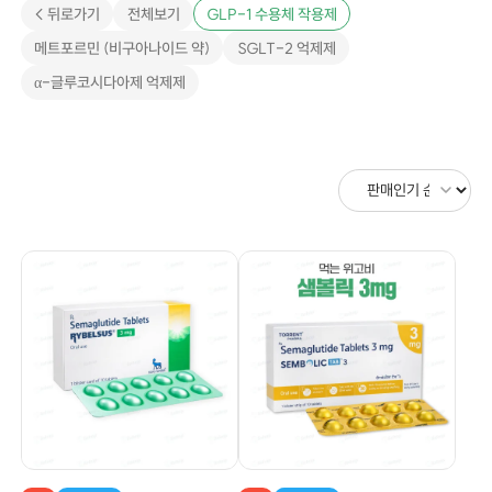
< 뒤로가기
전체보기
GLP-1 수용체 작용제
메트포르민 (비구아나이드 약)
SGLT-2 억제제
α-글루코시다아제 억제제